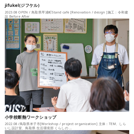
jifukel(ジフケル)
2023.08 OPEN / 鳥取県琴浦町Stand cafe [Renovation / design ]施工：令和建
設 Before After
小学校断熱ワークショップ
2022.08 /鳥取県米子市[Workshop / project organization] 主体：TEM、しら
いし設計室、鳥取県 生活環境部 くらしの …