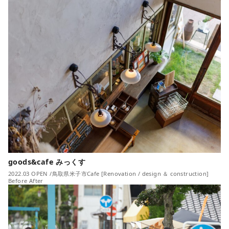
goods&cafe みっくす
2022.03 OPEN /鳥取県米子市Cafe [Renovation / design ＆ construction]
Before After