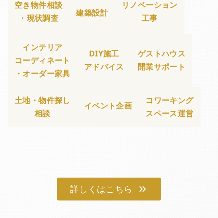
空き物件相談
リノベーション
建築設計
・現状調査
工事
インテリア
DIY施工
ゲストハウス
コーディネート
アドバイス
開業サポート
・オーダー家具
土地・物件探し
コワーキング
イベント企画
相談
スペース運営
詳しくはこちら