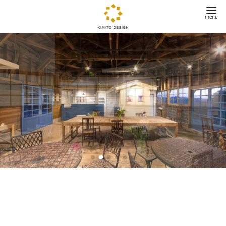
コ
ン
テ
ン
ツ
へ
移
動