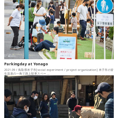
Parkingday at Yonago
2021.09 / 鳥取県米子市[social experiment / project organization] 米子市の皆
生温泉の一角で路上駐車スペー …